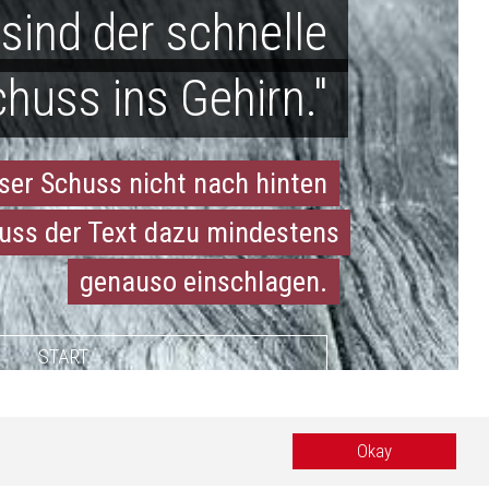
 sind der schnelle
huss ins Gehirn."
formationen
pressum
ser Schuss nicht nach hinten
tenschutz
uss der Text dazu mindestens
B
genauso einschlagen.
START
 by
eWay
.
Okay