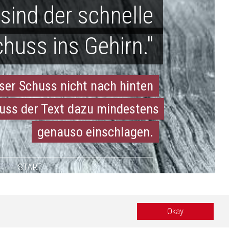
 sind der schnelle
huss ins Gehirn."
formationen
pressum
ser Schuss nicht nach hinten
tenschutz
uss der Text dazu mindestens
B
genauso einschlagen.
START
 by
eWay
.
Okay